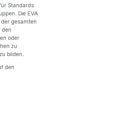
 für Standards
ruppen. Die EVA
en der gesamten
r den
den oder
chen zu
zu bilden.
uf den