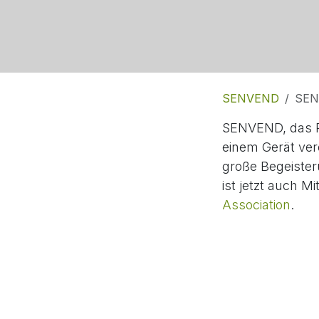
SENVEND
SENV
SENVEND, das Pa
einem Gerät vere
große Begeiste
ist jetzt auch Mi
Association
.