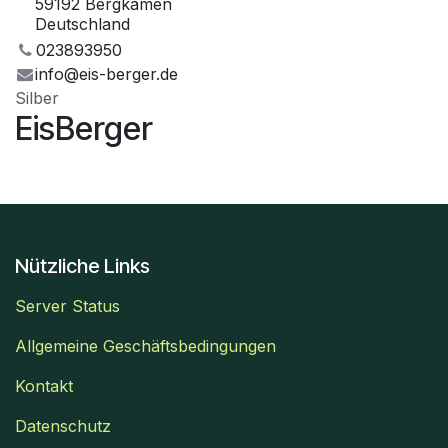
59192 Bergkamen
Deutschland
023893950
info@eis-berger.de
Silber
EisBerger
Nützliche Links
Server Status
Allgemeine Geschäftsbedingungen
Kontakt
Datenschutz