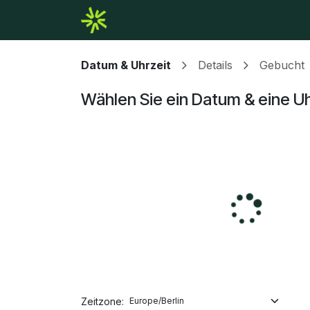
Zum Inhalt springen
Home
Pakete
Partner
Hilfe
Datum & Uhrzeit
Details
Gebucht
Wählen Sie ein Datum & eine Uh
Zeitzone: